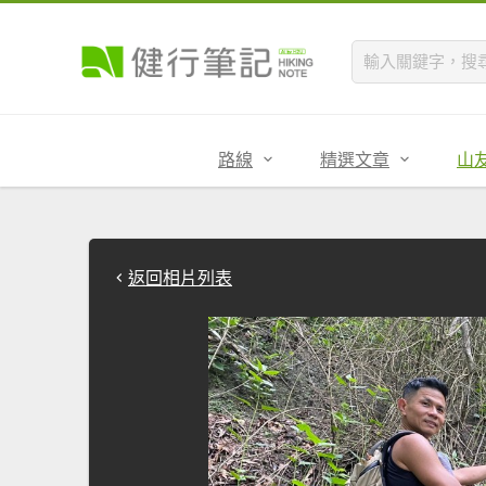
路線
精選文章
山
返回相片列表