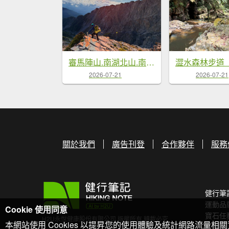
審馬陣山.南湖北山.南湖南峰.巴巴山.南湖大山【帝王之山 豈容凡夫造次】
2026-07-21
2026-07-21
關於我們
廣告刊登
合作夥伴
服務
健行筆
運動品
Cookie 使用同意
寶石任
H2U永悅健康股份有限公司 版權所有 轉載必究
本網站使用 Cookies 以提昇您的使用體驗及統計網路流量相