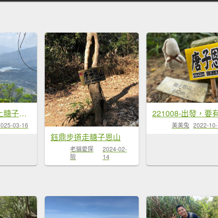
南化鈺鼎步道上糖子恩山+北峰20250315
美美兔
2022-10
2025-03-16
鈺鼎步道走糖子恩山
老貓愛探
2024-02-
險
14