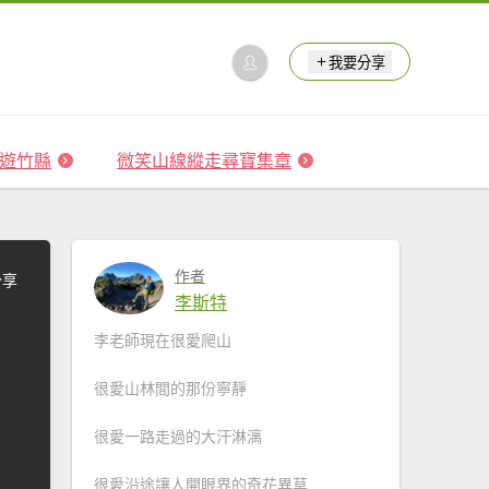
我要分享
 森遊竹縣
微笑山線縱走尋寶集章
作者
分享
李斯特
李老師現在很愛爬山
很愛山林間的那份寧靜
很愛一路走過的大汗淋漓
很愛沿途讓人開眼界的奇花異草