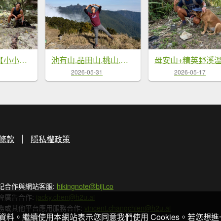
澀水森林步道【小小的社區也能發光發熱】
池有山.品田山.桃山.喀拉業山【武陵四秀 最硬的是…】
2026-05-31
2026-05-17
條款
隱私權政策
記合作與網站客服:
hikingnote@biji.co
牌廣告合作:
jacky.chen@h2u.ai
務或其他平台應用服務合作:
vincent.changchien@h2u.ai
關資料。繼續使用本網站表示您同意我們使用 Cookies。若您