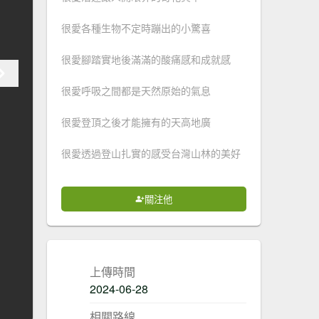
很愛各種生物不定時蹦出的小驚喜
很愛腳踏實地後滿滿的酸痛感和成就感
很愛呼吸之間都是天然原始的氣息
很愛登頂之後才能擁有的天高地廣
很愛透過登山扎實的感受台灣山林的美好
關注他
上傳時間
2024-06-28
相關路線