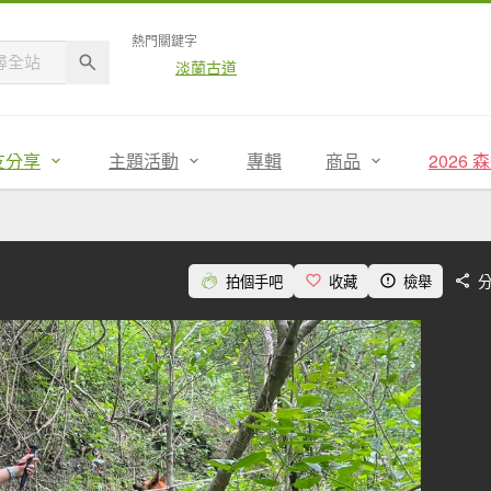
熱門關鍵字
淡蘭古道
友分享
主題活動
專輯
商品
2026
拍個手吧
收藏
檢舉