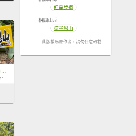
鈺鼎步道
相關山岳
糖子恩山
此版權屬原作者，請勿任意轉載
221008-出發，要有方向-鈺鼎步道連走糖子恩山（玉井、南化交界）
-11