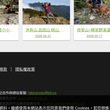
澀水森林步道【小小的社區也能發光發熱】
池有山.品田山.桃山.喀拉業山【武陵四秀 最硬的是…】
2026-05-31
2026-05-17
條款
隱私權政策
記合作與網站客服:
hikingnote@biji.co
牌廣告合作:
jacky.chen@h2u.ai
務或其他平台應用服務合作:
vincent.changchien@h2u.ai
關資料。繼續使用本網站表示您同意我們使用 Cookies。若您