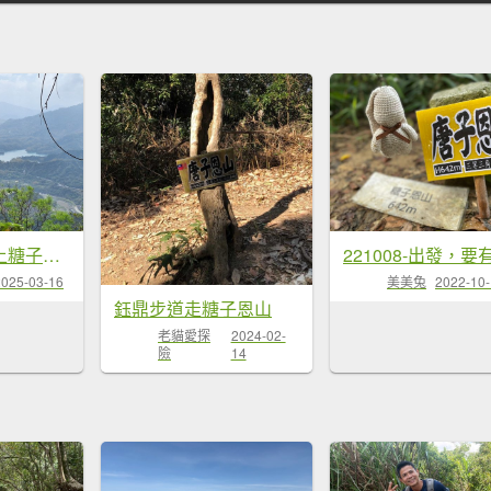
南化鈺鼎步道上糖子恩山+北峰20250315
美美兔
2022-10
2025-03-16
鈺鼎步道走糖子恩山
老貓愛探
2024-02-
險
14