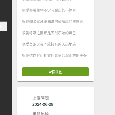
很愛各種生物不定時蹦出的小驚喜
很愛腳踏實地後滿滿的酸痛感和成就感
很愛呼吸之間都是天然原始的氣息
很愛登頂之後才能擁有的天高地廣
很愛透過登山扎實的感受台灣山林的美好
關注他
上傳時間
2024-06-28
相關路線