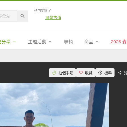
熱門關鍵字
淡蘭古道
友分享
主題活動
專輯
商品
2026
拍個手吧
收藏
檢舉