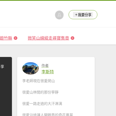
我要分享
 森遊竹縣
微笑山線縱走尋寶集章
作者
分享
李斯特
李老師現在很愛爬山
很愛山林間的那份寧靜
很愛一路走過的大汗淋漓
很愛沿途讓人開眼界的奇花異草