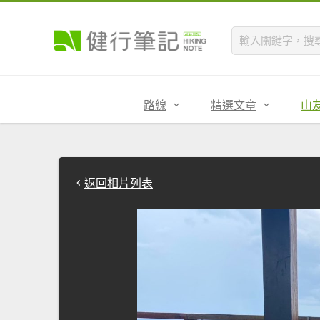
路線
精選文章
山
返回相片列表