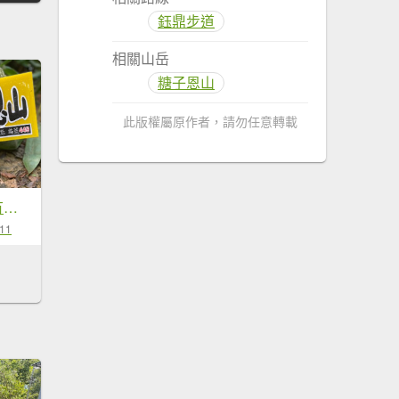
鈺鼎步道
相關山岳
糖子恩山
此版權屬原作者，請勿任意轉載
221008-出發，要有方向-鈺鼎步道連走糖子恩山（玉井、南化交界）
-11