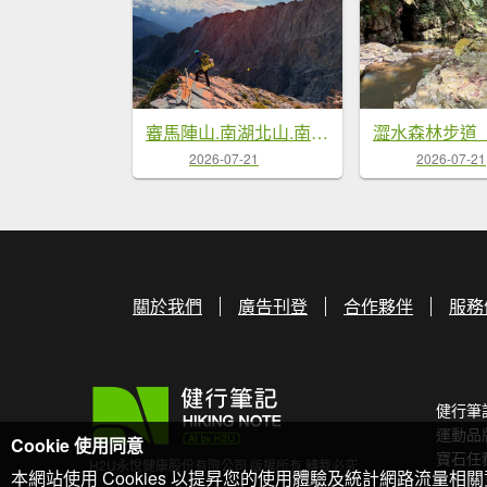
審馬陣山.南湖北山.南湖南峰.巴巴山.南湖大山【帝王之山 豈容凡夫造次】
2026-07-21
2026-07-21
關於我們
廣告刊登
合作夥伴
服務
健行筆
運動品
Cookie 使用同意
寶石任
H2U永悅健康股份有限公司 版權所有 轉載必究
本網站使用 Cookies 以提昇您的使用體驗及統計網路流量相