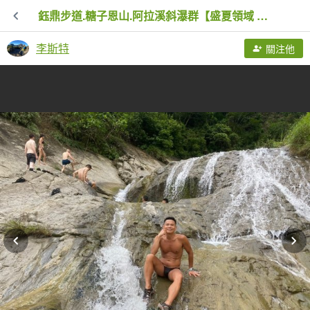
鈺鼎步道.糖子恩山.阿拉溪斜瀑群【盛夏領域 全面展開】
李斯特
關注他