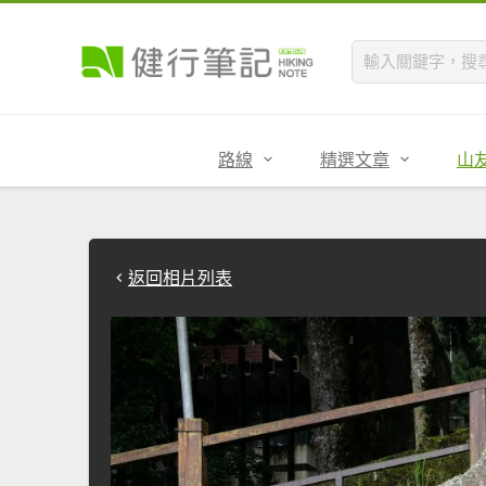
路線
精選文章
山
返回相片列表