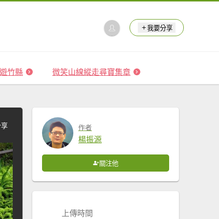
我要分享
 森遊竹縣
微笑山線縱走尋寶集章
分享
作者
楊振源
關注他
上傳時間