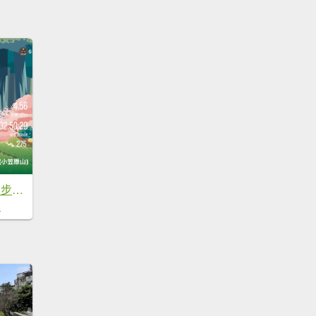
20250210祝山觀日步道(小笠原山)
0