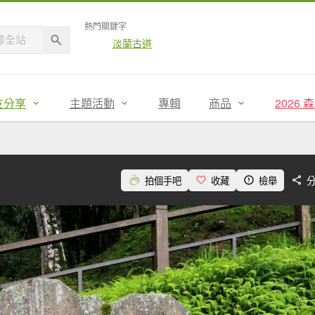
熱門關鍵字
淡蘭古道
友分享
主題活動
專輯
商品
2026
拍個手吧
收藏
檢舉