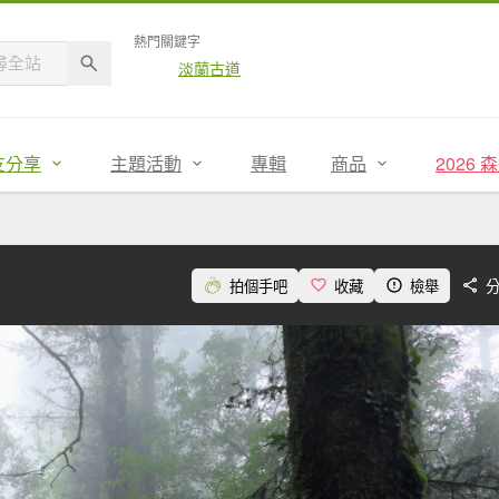
熱門關鍵字
淡蘭古道
友分享
主題活動
專輯
商品
2026
拍個手吧
收藏
檢舉