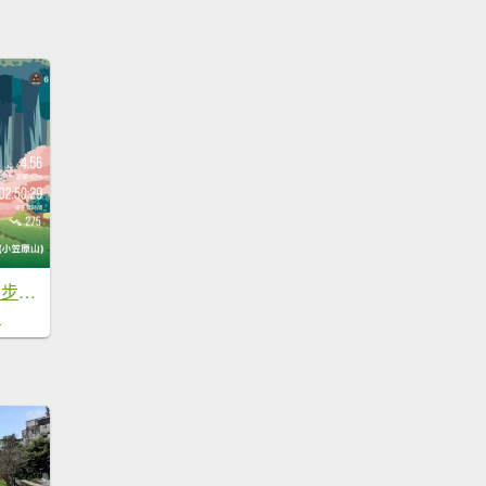
20250210祝山觀日步道(小笠原山)
0