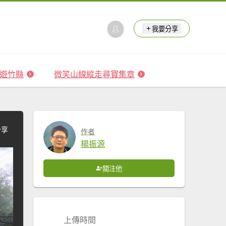
我要分享
 森遊竹縣
微笑山線縱走尋寶集章
分享
作者
楊振源
關注他
上傳時間