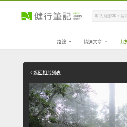
路線
精選文章
山
返回相片列表