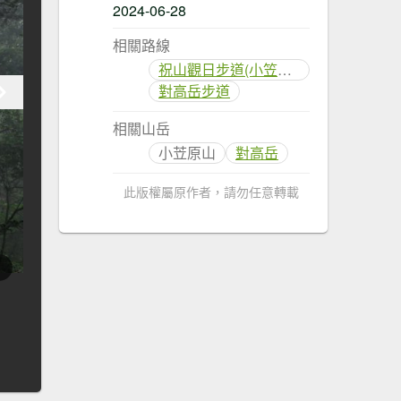
2024-06-28
相關路線
祝山觀日步道(小笠原山)
對高岳步道
相關山岳
小苙原山
對高岳
此版權屬原作者，請勿任意轉載