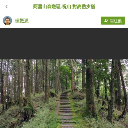
阿里山森遊區-祝山,對高岳步道
楊振源
關注他