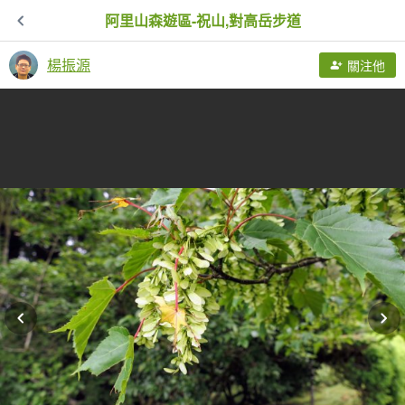
阿里山森遊區-祝山,對高岳步道
楊振源
關注他