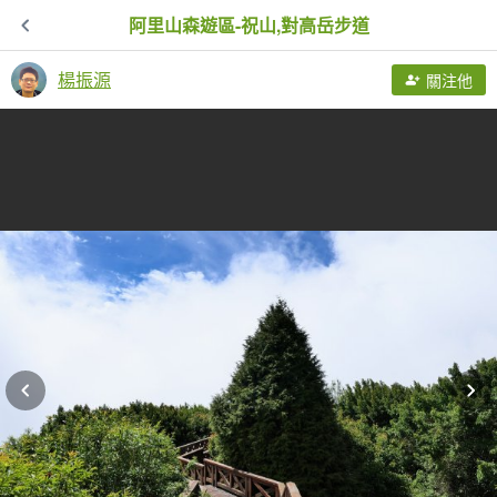
阿里山森遊區-祝山,對高岳步道
楊振源
關注他