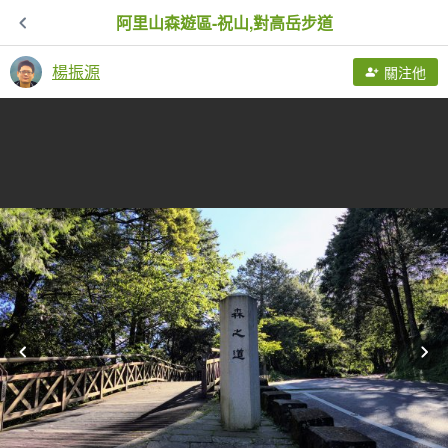
阿里山森遊區-祝山,對高岳步道
楊振源
關注他