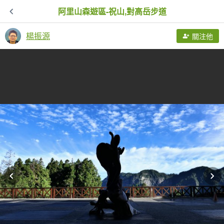
阿里山森遊區-祝山,對高岳步道
楊振源
關注他