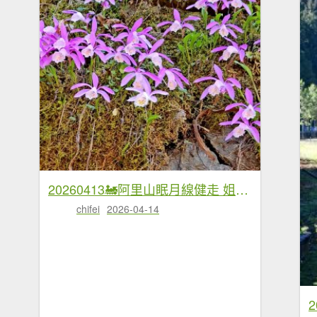
20260413🚂阿里山眠月線健走 姐妹潭 水山巨木療癒步道
chifei
2026-04-14