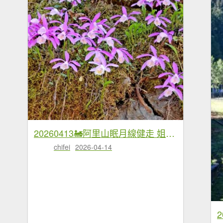
20260413🚂阿里山眠月線健走 姐妹潭 水山巨木療癒步道
chifei
2026-04-14