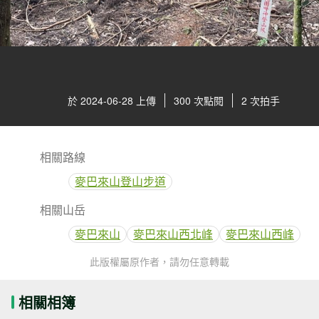
於 2024-06-28 上傳
300 次點閱
2 次拍手
相關路線
麥巴來山登山步道
相關山岳
麥巴來山
麥巴來山西北峰
麥巴來山西峰
此版權屬原作者，請勿任意轉載
相關相簿