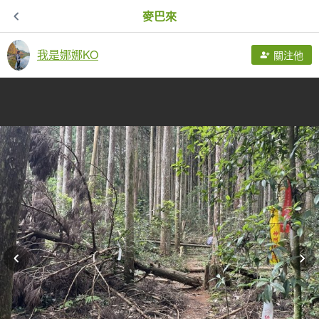
麥巴來
我是娜娜KO
關注他