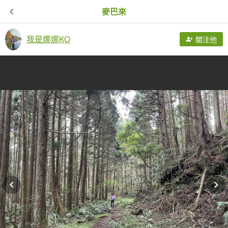
麥巴來
我是娜娜KO
關注他