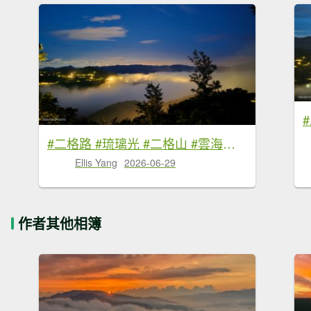
#二格路 #琉璃光 #二格山 #雲海流瀑 #日出 #火燒雲 6/29
Ellis Yang
2026-06-29
作者其他相簿