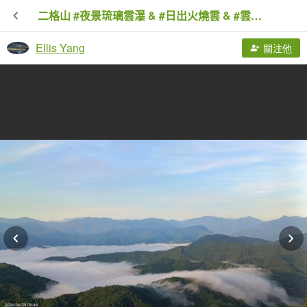
二格山 #夜景琉璃雲瀑 & #日出火燒雲 & #雲海流瀑 6/28&29
Ellis Yang
關注他