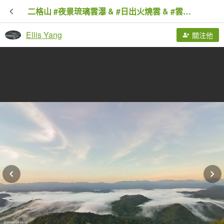
二格山 #夜景琉璃雲瀑 & #日出火燒雲 & #雲海流瀑 6/28&29
Ellis Yang
關注他