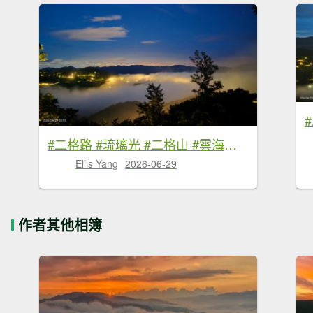
#二格路 #琉璃光 #二格山 #雲海流瀑 #日出 #火燒雲 6/29
Ellis Yang
2026-06-29
作者其他相簿