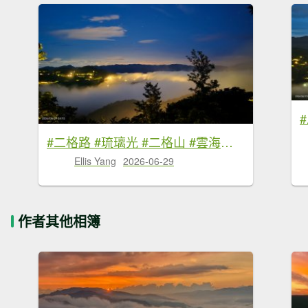
#二格路 #琉璃光 #二格山 #雲海流瀑 #日出 #火燒雲 6/29
Ellis Yang
2026-06-29
作者其他相簿