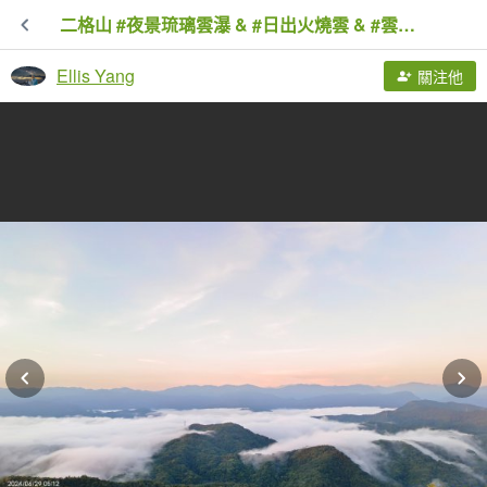
二格山 #夜景琉璃雲瀑 & #日出火燒雲 & #雲海流瀑 6/28&29
Ellis Yang
關注他