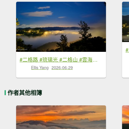
#二格路 #琉璃光 #二格山 #雲海流瀑 #日出 #火燒雲 6/29
Ellis Yang
2026-06-29
作者其他相簿