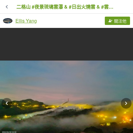
二格山 #夜景琉璃雲瀑 & #日出火燒雲 & #雲海流瀑 6/28&29
Ellis Yang
關注他