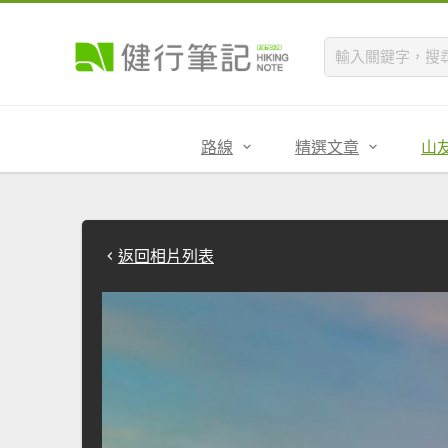
路線
精選文章
山
返回相片列表