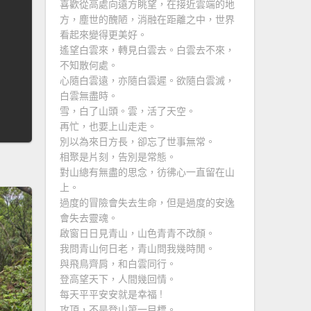
喜歡從高處向遠方眺望，在接近雲端的地
方，塵世的醜陋，消融在距離之中，世界
看起來變得更美好。
遙望白雲來，轉見白雲去。白雲去不來，
不知散何處。
心隨白雲遠，亦隨白雲遲。欲隨白雲滅，
白雲無盡時。
雪，白了山頭。雲，活了天空。
再忙，也要上山走走。
別以為來日方長，卻忘了世事無常。
相聚是片刻，告別是常態。
對山總有無盡的思念，彷彿心一直留在山
上。
過度的冒險會失去生命，但是過度的安逸
會失去靈魂。
啟窗日日見青山，山色青青不改顏。
我問青山何日老，青山問我幾時閒。
與飛鳥齊肩，和白雲同行。
登高望天下，人間幾回情。
每天平平安安就是幸福 !
攻頂，不是登山第一目標。