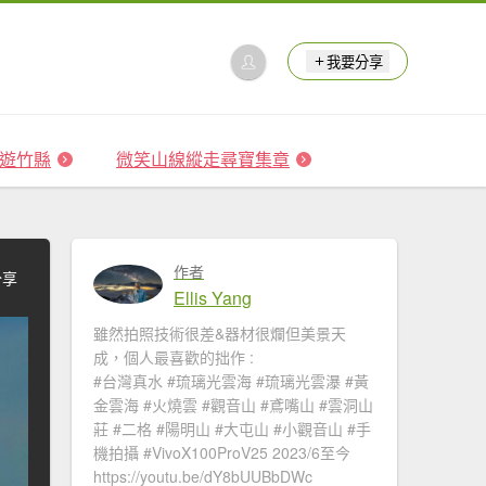
我要分享
 森遊竹縣
微笑山線縱走尋寶集章
作者
分享
Ellis Yang
雖然拍照技術很差&器材很爛但美景天
成，個人最喜歡的拙作 :
#台灣真水 #琉璃光雲海​ #琉璃光雲瀑​​ #黃
金雲海 #火燒雲​ #觀音山​ #鳶嘴山 #雲洞山
莊 #二格​ #陽明山​ #大屯山 #小觀音山 #手
機拍攝 #VivoX100ProV25 2023/6至今
https://youtu.be/dY8bUUBbDWc