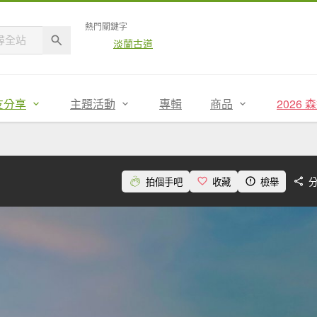
熱門關鍵字
淡蘭古道
友分享
主題活動
專輯
商品
2026
拍個手吧
收藏
檢舉