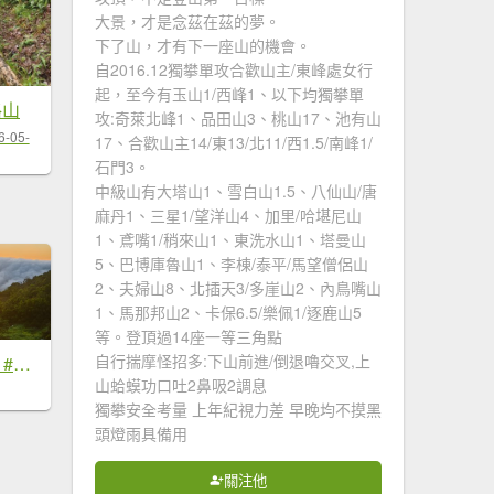
大景，才是念茲在茲的夢。
下了山，才有下一座山的機會。
自2016.12獨攀單攻合歡山主/東峰處女行
起，至今有玉山1/西峰1、以下均獨攀單
格山
攻:奇萊北峰1、品田山3、桃山17、池有山
6-05-
17、合歡山主14/東13/北11/西1.5/南峰1/
石門3。
中級山有大塔山1、雪白山1.5、八仙山/唐
麻丹1、三星1/望洋山4、加里/哈堪尼山
1、鳶嘴1/稍來山1、東洗水山1、塔曼山
5、巴博庫魯山1、李棟/泰平/馬望僧侶山
2、夫婦山8、北插天3/多崖山2、內鳥嘴山
1、馬那邦山2、卡保6.5/樂佩1/逐鹿山5
等。登頂過14座一等三角點
自行揣摩怪招多:下山前進/倒退嚕交叉,上
#新店四十份 #雲瀑 #翡翠水庫壩頂 #日出 #雲海 #觀音圈 7/6&7&19
山蛤蟆功口吐2鼻吸2調息
獨攀安全考量 上年紀視力差 早晚均不摸黑
頭燈雨具備用
關注他