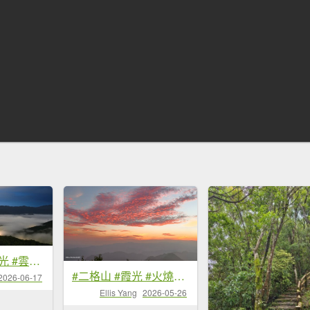
#二格路 #琉璃光 #雲瀑 #二格山 #雲海流瀑 #日出 6/17&18
#二格山 #霞光 #火燒雲 #日出 #雲海 #漁人碼頭 #夕陽 5/26
2026-06-17
Ellis Yang
2026-05-26