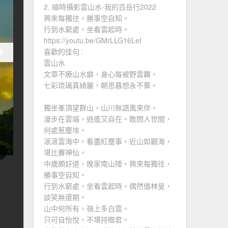
2. 縮時攝影雲山水-我的百岳行2022
興來每獨往，勝事空自知。
行到水窮處，坐看雲起時。
https://youtu.be/GMrLLG16LeI
喜歡的佳句 :
雲山水
文章不療山水癖，身心每被野雲羈。
七彩琉璃真綺麗，朝思暮想永不棄。
獨坐峯頂望群山，山川無語風來伴。
漫步在雲端，逍遙又自在。敢問人世間，
何處惹塵埃。
滾滾雲海中，看盡紅塵事。近山如觀海，
堪比賽神仙。
中歲頗好道，晚家南山陲。興來每獨往，
勝事空自知。
行到水窮處，坐看雲起時。偶然值林叟，
談笑無還期。
山中何所有，嶺上多白雲。
只可自怡悅，不堪持贈君。