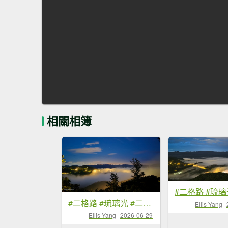
相關相簿
#二格路 #琉璃光 #二格山 #雲海流瀑 #日出 #火燒雲 6/29
Ellis Yang
Ellis Yang
2026-06-29