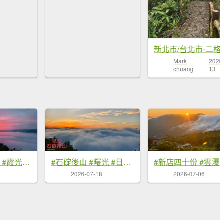
新北市/台北市-二
Mark
202
chuang
13
#翡翠水庫壩頂 #霞光 #火燒雲 #日出 #雲海 #山羌 8/1&5&6
#石碇後山 #曙光 #日出 #雲海 7/18
2026-07-18
2026-07-06