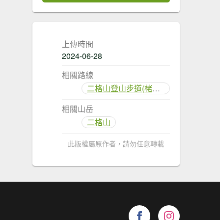
上傳時間
2024-06-28
相關路線
二格山登山步道(栳寮線)
相關山岳
二格山
此版權屬原作者，請勿任意轉載