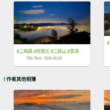
#二格路 #琉璃光 #二格山 #雲海流瀑 #日出 #火燒雲 6/29
Ellis Yang
2026-06-29
作者其他相簿