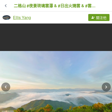
二格山 #夜景琉璃雲瀑 & #日出火燒雲 & #雲海流瀑 6/28&29
Ellis Yang
關注他