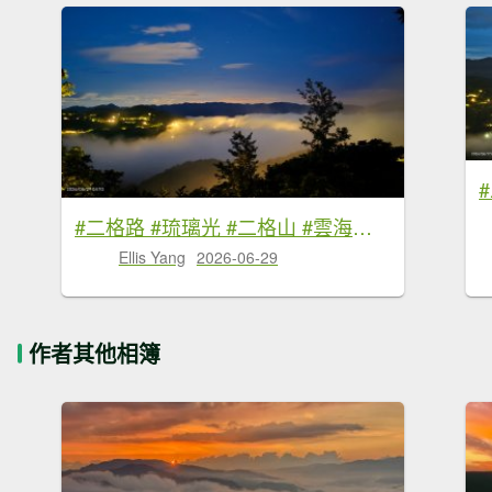
#二格路 #琉璃光 #二格山 #雲海流瀑 #日出 #火燒雲 6/29
Ellis Yang
2026-06-29
作者其他相簿