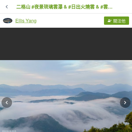
二格山 #夜景琉璃雲瀑 & #日出火燒雲 & #雲海流瀑 6/28&29
Ellis Yang
關注他