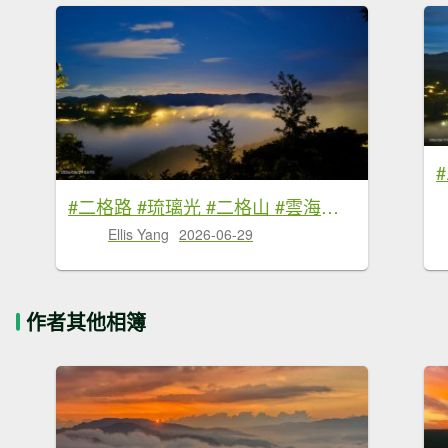
#二格路 #琉璃光 #二格山 #雲海流瀑 #日出 #火燒雲 6/29
Ellis Yang
2026-06-29
作者其他相簿