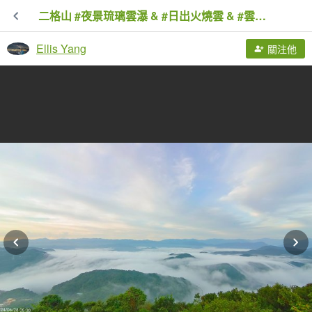
二格山 #夜景琉璃雲瀑 & #日出火燒雲 & #雲海流瀑 6/28&29
Ellis Yang
關注他