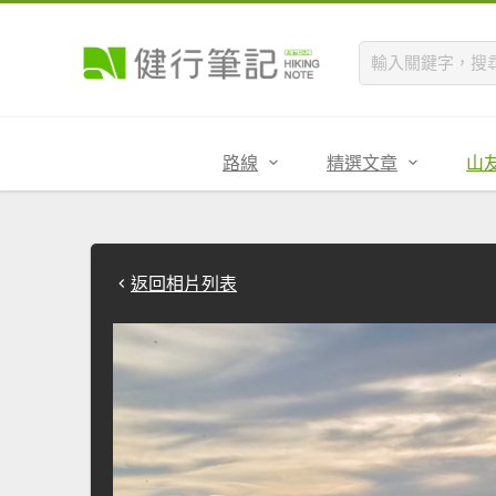
路線
精選文章
山
返回相片列表