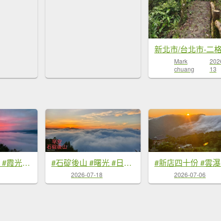
新北市/台北市-二
Mark
202
chuang
13
#翡翠水庫壩頂 #霞光 #火燒雲 #日出 #雲海 #山羌 8/1&5&6
#石碇後山 #曙光 #日出 #雲海 7/18
2026-07-18
2026-07-06