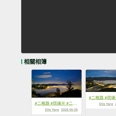
相關相簿
#二格路 #琉璃光 #二格山 #雲海流瀑 #日出 #火燒雲 6/29
Ellis Yang
Ellis Yang
2026-06-29