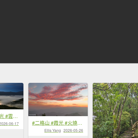
#二格路 #琉璃光 #雲瀑 #二格山 #雲海流瀑 #日出 6/17&18
#二格山 #霞光 #火燒雲 #日出 #雲海 #漁人碼頭 #夕陽 5/26
2026-06-17
Ellis Yang
2026-05-26