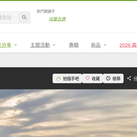
熱門關鍵字
淡蘭古道
友分享
主題活動
專輯
商品
2026
拍個手吧
收藏
檢舉