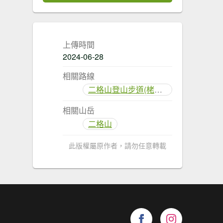
上傳時間
2024-06-28
相關路線
二格山登山步道(栳寮線)
相關山岳
二格山
此版權屬原作者，請勿任意轉載