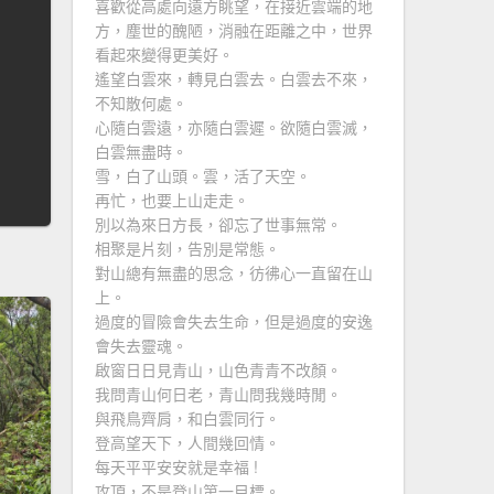
喜歡從高處向遠方眺望，在接近雲端的地
方，塵世的醜陋，消融在距離之中，世界
看起來變得更美好。
遙望白雲來，轉見白雲去。白雲去不來，
不知散何處。
心隨白雲遠，亦隨白雲遲。欲隨白雲滅，
白雲無盡時。
雪，白了山頭。雲，活了天空。
再忙，也要上山走走。
別以為來日方長，卻忘了世事無常。
相聚是片刻，告別是常態。
對山總有無盡的思念，彷彿心一直留在山
上。
過度的冒險會失去生命，但是過度的安逸
會失去靈魂。
啟窗日日見青山，山色青青不改顏。
我問青山何日老，青山問我幾時閒。
與飛鳥齊肩，和白雲同行。
登高望天下，人間幾回情。
每天平平安安就是幸福 !
攻頂，不是登山第一目標。