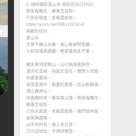
2. 縮時攝影雲山水-我的百岳行2022
興來每獨往，勝事空自知。
行到水窮處，坐看雲起時。
https://youtu.be/GMrLLG16LeI
喜歡的佳句 :
雲山水
文章不療山水癖，身心每被野雲羈。
七彩琉璃真綺麗，朝思暮想永不棄。
獨坐峯頂望群山，山川無語風來伴。
漫步在雲端，逍遙又自在。敢問人世間，
何處惹塵埃。
滾滾雲海中，看盡紅塵事。近山如觀海，
堪比賽神仙。
中歲頗好道，晚家南山陲。興來每獨往，
勝事空自知。
行到水窮處，坐看雲起時。偶然值林叟，
談笑無還期。
山中何所有，嶺上多白雲。
只可自怡悅，不堪持贈君。