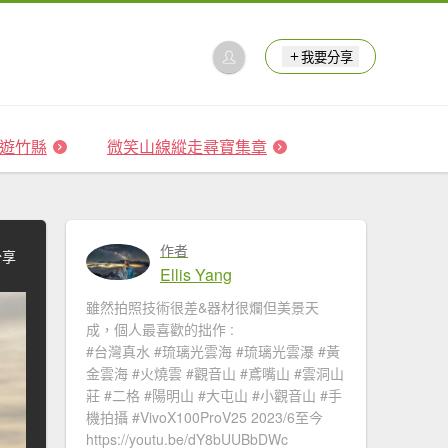
我要分享
 森遊竹縣
微笑山線縱走尋寶集章
作者
分享
Ellis Yang
雖然拍照技術很差&器材很爛但美景天
成，個人最喜歡的拙作 :
#台灣真水 #琉璃光雲海​ #琉璃光雲瀑​​ #黃
金雲海 #火燒雲​ #觀音山​ #鳶嘴山 #雲洞山
莊 #二格​ #陽明山​ #大屯山 #小觀音山 #手
機拍攝 #VivoX100ProV25 2023/6至今
https://youtu.be/dY8bUUBbDWc