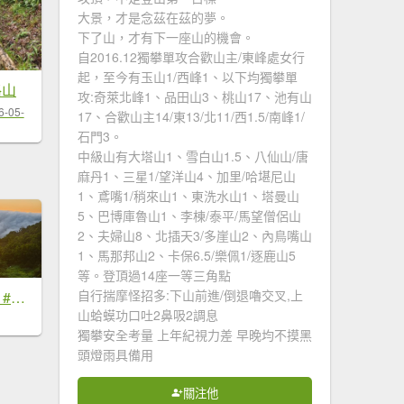
大景，才是念茲在茲的夢。
下了山，才有下一座山的機會。
自2016.12獨攀單攻合歡山主/東峰處女行
起，至今有玉山1/西峰1、以下均獨攀單
格山
攻:奇萊北峰1、品田山3、桃山17、池有山
6-05-
17、合歡山主14/東13/北11/西1.5/南峰1/
石門3。
中級山有大塔山1、雪白山1.5、八仙山/唐
麻丹1、三星1/望洋山4、加里/哈堪尼山
1、鳶嘴1/稍來山1、東洗水山1、塔曼山
5、巴博庫魯山1、李棟/泰平/馬望僧侶山
2、夫婦山8、北插天3/多崖山2、內鳥嘴山
1、馬那邦山2、卡保6.5/樂佩1/逐鹿山5
等。登頂過14座一等三角點
自行揣摩怪招多:下山前進/倒退嚕交叉,上
#新店四十份 #雲瀑 #翡翠水庫壩頂 #日出 #雲海 #觀音圈 7/6&7&19
山蛤蟆功口吐2鼻吸2調息
獨攀安全考量 上年紀視力差 早晚均不摸黑
頭燈雨具備用
關注他