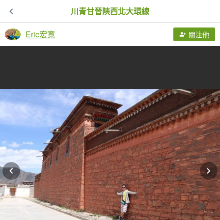
川青甘晉陝西北大環線
Eric宏寬
關注他