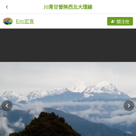
川青甘晉陝西北大環線
Eric宏寬
關注他