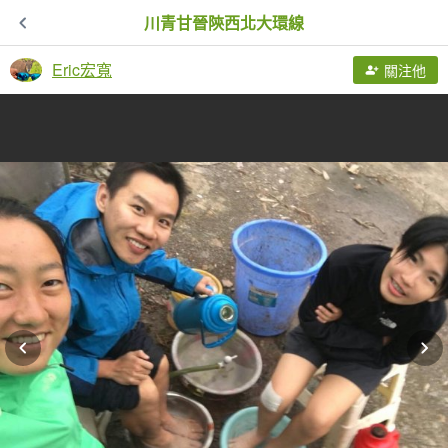
川青甘晉陝西北大環線
Eric宏寬
關注他