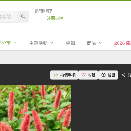
熱門關鍵字
淡蘭古道
友分享
主題活動
專輯
商品
2026
拍個手吧
收藏
檢舉