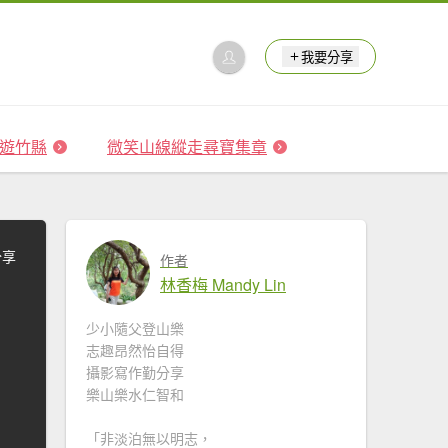
我要分享
 森遊竹縣
微笑山線縱走尋寶集章
分享
作者
林香梅 Mandy Lin
少小隨父登山樂
志趣昂然怡自得
攝影寫作勤分享
樂山樂水仁智和
「非淡泊無以明志，