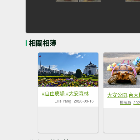
相關相簿
#自由廣場 #大安森林公園 #繡球花 #杜鵑 3/16
大安公園,台大
Ellis Yang
2026-03-16
楊振源
202