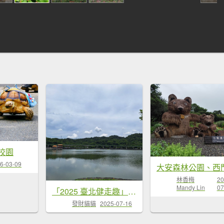
校園
6-03-09
林香梅
20
Mandy Lin
07
「2025 臺北健走趣」12行政區完成!
發財貓貓
2025-07-16