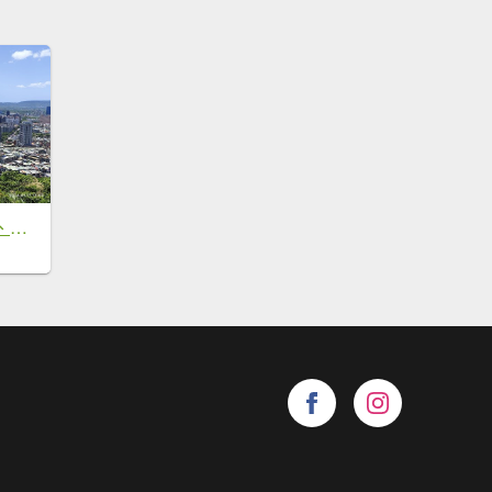
劍潭山、森林方舟、微風平台、圓山水神社、劍潭公園、八二三砲戰紀念公園