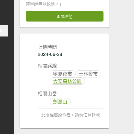
非寧靜無以致遠。」
關注他
上傳時間
2024-06-28
相關路線
寧夏夜市
士林夜市
大安森林公園
相關山岳
劍潭山
此版權屬原作者，請勿任意轉載