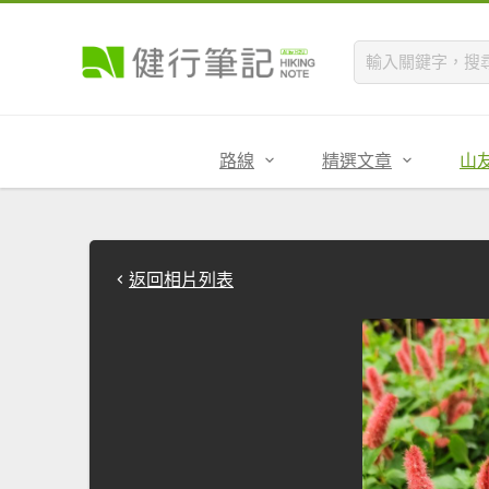
路線
精選文章
山
返回相片列表