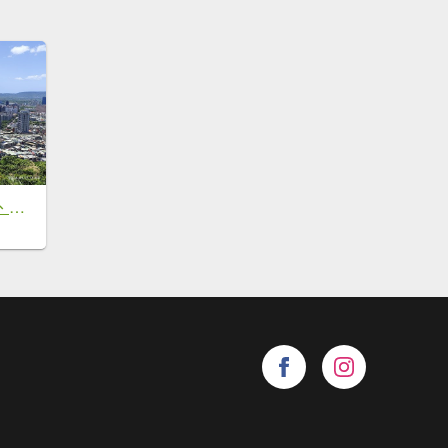
劍潭山、森林方舟、微風平台、圓山水神社、劍潭公園、八二三砲戰紀念公園