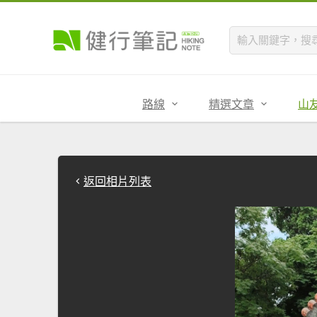
路線
精選文章
山
返回相片列表