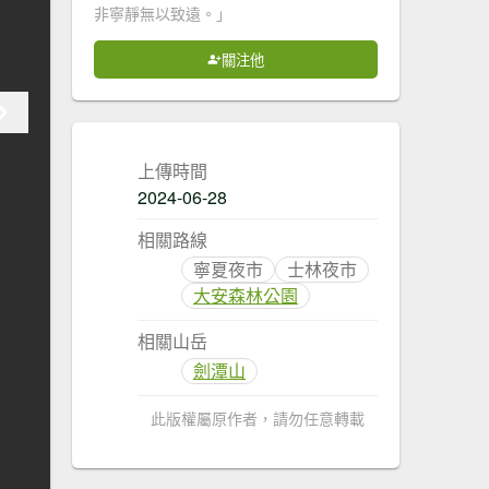
非寧靜無以致遠。」
關注他
上傳時間
2024-06-28
相關路線
寧夏夜市
士林夜市
大安森林公園
相關山岳
劍潭山
此版權屬原作者，請勿任意轉載