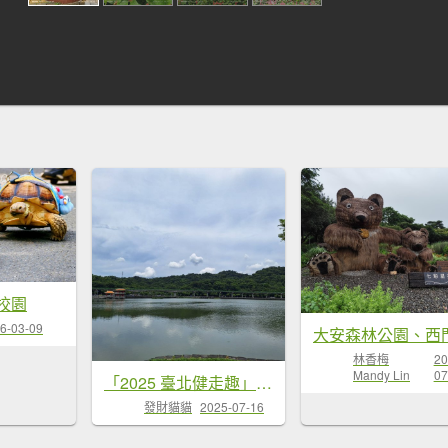
校園
6-03-09
林香梅
20
Mandy Lin
07
「2025 臺北健走趣」12行政區完成!
發財貓貓
2025-07-16