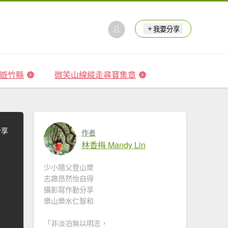
我要分享
 森遊竹縣
微笑山線縱走尋寶集章
分享
作者
林香梅 Mandy Lin
少小隨父登山樂
志趣昂然怡自得
攝影寫作勤分享
樂山樂水仁智和
「非淡泊無以明志，