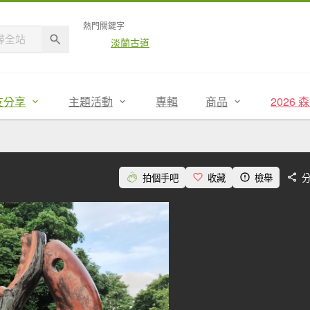
熱門關鍵字
淡蘭古道
友分享
主題活動
專輯
商品
2026
拍個手吧
收藏
檢舉