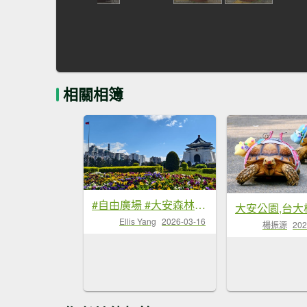
相關相簿
#自由廣場 #大安森林公園 #繡球花 #杜鵑 3/16
大安公園,台大
Ellis Yang
2026-03-16
楊振源
202