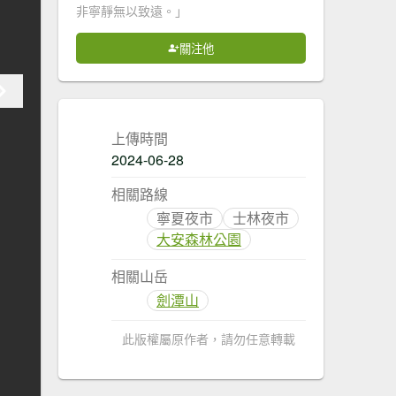
非寧靜無以致遠。」
關注他
上傳時間
2024-06-28
相關路線
寧夏夜市
士林夜市
大安森林公園
相關山岳
劍潭山
此版權屬原作者，請勿任意轉載