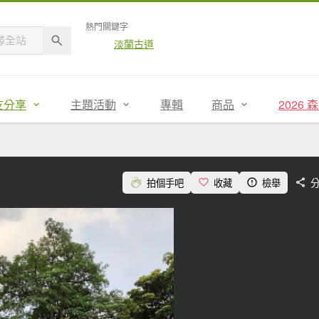
熱門關鍵字
淡蘭古道
友分享
主題活動
專輯
商品
2026
拍個手吧
收藏
檢舉