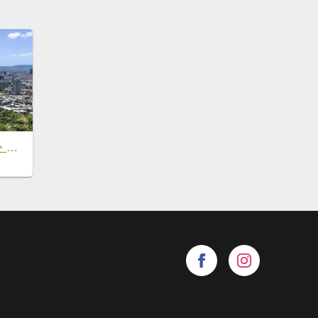
劍潭山、森林方舟、微風平台、圓山水神社、劍潭公園、八二三砲戰紀念公園