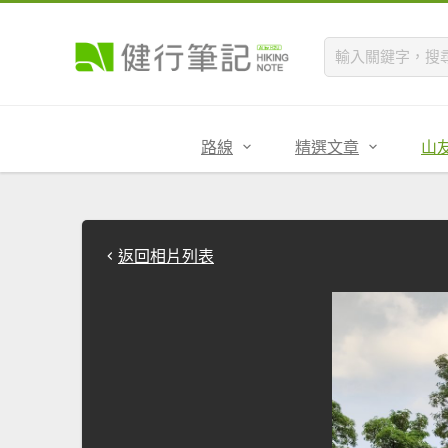
路線
精選文章
山
返回相片列表