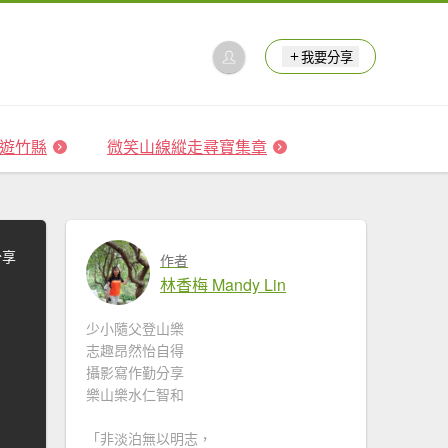
我要分享
 森遊竹縣
微笑山線縱走尋寶集章
分享
作者
林香梅 Mandy Lin
少小隨父登山樂
志趣昂然怡自得
攝影寫作勤分享
樂山樂水仁智和
「非淡泊無以明志，