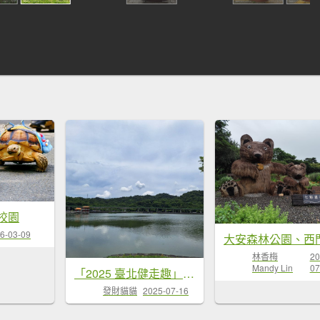
校園
6-03-09
林香梅
20
Mandy Lin
07
「2025 臺北健走趣」12行政區完成!
發財貓貓
2025-07-16