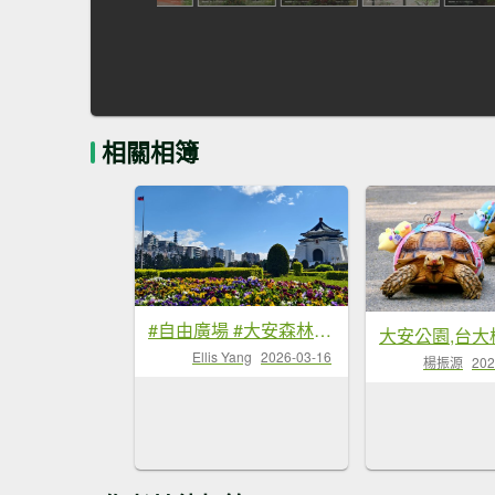
相關相簿
#自由廣場 #大安森林公園 #繡球花 #杜鵑 3/16
大安公園,台大
Ellis Yang
2026-03-16
楊振源
202