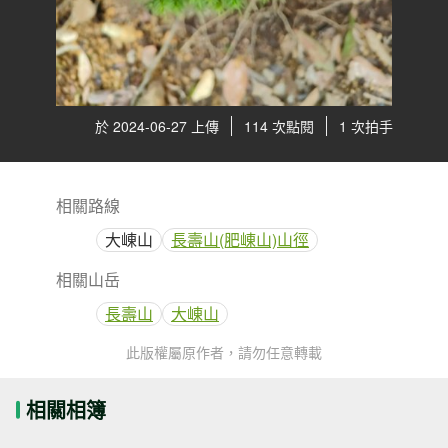
於 2024-06-27 上傳
114 次點閱
1 次拍手
相關路線
大崠山
長壽山(肥崠山)山徑
相關山岳
長壽山
大崠山
此版權屬原作者，請勿任意轉載
相關相簿