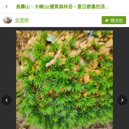
長壽山、大崠山(優質森林浴、夏日避暑的涼爽路線）
余啓明
關注他