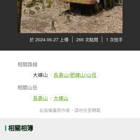
於 2024-06-27 上傳
266 次點閱
1 次拍手
相關路線
大崠山
長壽山(肥崠山)山徑
相關山岳
長壽山
大崠山
此版權屬原作者，請勿任意轉載
相關相簿