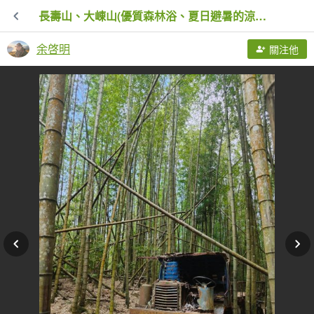
長壽山、大崠山(優質森林浴、夏日避暑的涼爽路線）
余啓明
關注他