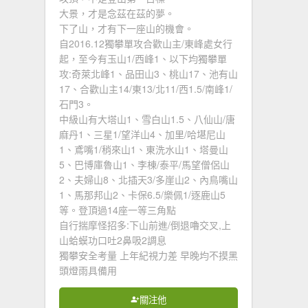
大景，才是念茲在茲的夢。
下了山，才有下一座山的機會。
自2016.12獨攀單攻合歡山主/東峰處女行
起，至今有玉山1/西峰1、以下均獨攀單
攻:奇萊北峰1、品田山3、桃山17、池有山
17、合歡山主14/東13/北11/西1.5/南峰1/
石門3。
中級山有大塔山1、雪白山1.5、八仙山/唐
麻丹1、三星1/望洋山4、加里/哈堪尼山
1、鳶嘴1/稍來山1、東洗水山1、塔曼山
5、巴博庫魯山1、李棟/泰平/馬望僧侶山
2、夫婦山8、北插天3/多崖山2、內鳥嘴山
1、馬那邦山2、卡保6.5/樂佩1/逐鹿山5
等。登頂過14座一等三角點
自行揣摩怪招多:下山前進/倒退嚕交叉,上
山蛤蟆功口吐2鼻吸2調息
獨攀安全考量 上年紀視力差 早晚均不摸黑
頭燈雨具備用
關注他