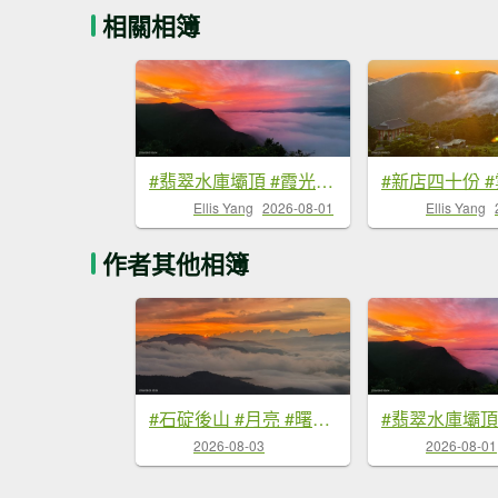
相關相簿
#翡翠水庫壩頂 #霞光 #火燒雲 #日出 #雲海 #山羌 8/1&5&6
Ellis Yang
2026-08-01
Ellis Yang
作者其他相簿
#石碇後山 #月亮 #曙光 #反燒 #日出 #雲海 8/3
2026-08-03
2026-08-01