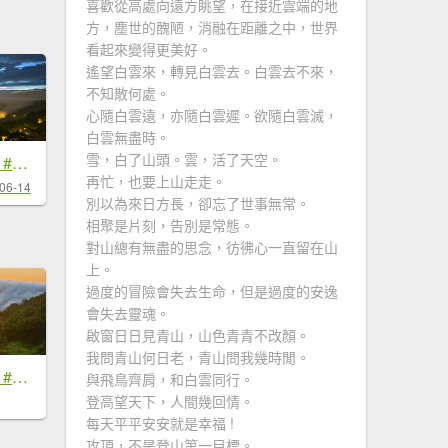
喜歡從高處向遠方眺望，在接近雲端的地
方，塵世的醜陋，消融在距離之中，世界
看起來變得更美好。
遙望白雲來，轉見白雲去。白雲去不來，
不知散何處。
心隨白雲遠，亦隨白雲遲。欲隨白雲滅，
白雲無盡時。
雪，白了山頭。雲，活了天空。
#新店四十份 #雲瀑 #翡翠水庫壩頂 #南山寺 #雲海 #日出 6/14&15
再忙，也要上山走走。
06-14
別以為來日方長，卻忘了世事無常。
相聚是片刻，告別是常態。
對山總有無盡的思念，彷彿心一直留在山
上。
過度的冒險會失去生命，但是過度的安逸
會失去靈魂。
啟窗日日見青山，山色青青不改顏。
我問青山何日老，青山問我幾時閒。
#新店四十份 #雲瀑 #翡翠水庫壩頂 #日出 #雲海 #觀音圈 7/6&7&19
與飛鳥齊肩，和白雲同行。
登高望天下，人間幾回情。
每天平平安安就是幸福 !
攻頂，不是登山第一目標。