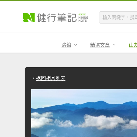
路線
精選文章
山
返回相片列表