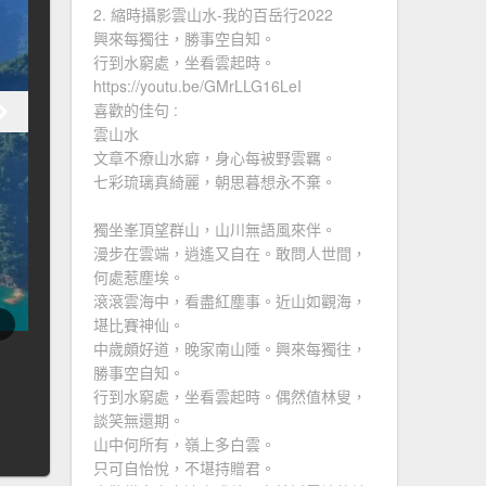
2. 縮時攝影雲山水-我的百岳行2022
興來每獨往，勝事空自知。
行到水窮處，坐看雲起時。
https://youtu.be/GMrLLG16LeI
喜歡的佳句 :
雲山水
文章不療山水癖，身心每被野雲羈。
七彩琉璃真綺麗，朝思暮想永不棄。
獨坐峯頂望群山，山川無語風來伴。
漫步在雲端，逍遙又自在。敢問人世間，
何處惹塵埃。
滾滾雲海中，看盡紅塵事。近山如觀海，
堪比賽神仙。
中歲頗好道，晚家南山陲。興來每獨往，
勝事空自知。
行到水窮處，坐看雲起時。偶然值林叟，
談笑無還期。
山中何所有，嶺上多白雲。
只可自怡悅，不堪持贈君。