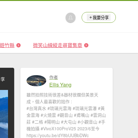
我要分享
 森遊竹縣
微笑山線縱走尋寶集章
作者
分享
Ellis Yang
雖然拍照技術很差&器材很爛但美景天
成，個人最喜歡的拙作 :
#台灣真水 #琉璃光雲海​ #琉璃光雲瀑​​ #黃
金雲海 #火燒雲​ #觀音山​ #鳶嘴山 #雲洞山
莊 #二格​ #陽明山​ #大屯山 #小觀音山 #手
機拍攝 #VivoX100ProV25 2023/6至今
https://youtu.be/dY8bUUBbDWc