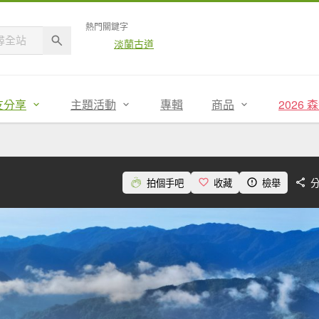
熱門關鍵字
淡蘭古道
友分享
主題活動
專輯
商品
2026
拍個手吧
收藏
檢舉