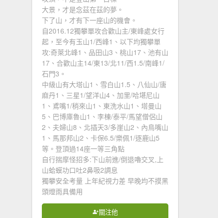
大景，才是念茲在茲的夢。
下了山，才有下一座山的機會。
自2016.12獨攀單攻合歡山主/東峰處女行
起，至今有玉山1/西峰1、以下均獨攀單
攻:奇萊北峰1、品田山3、桃山17、池有山
17、合歡山主14/東13/北11/西1.5/南峰1/
石門3。
中級山有大塔山1、雪白山1.5、八仙山/唐
麻丹1、三星1/望洋山4、加里/哈堪尼山
1、鳶嘴1/稍來山1、東洗水山1、塔曼山
5、巴博庫魯山1、李棟/泰平/馬望僧侶山
2、夫婦山8、北插天3/多崖山2、內鳥嘴山
1、馬那邦山2、卡保6.5/樂佩1/逐鹿山5
等。登頂過14座一等三角點
自行揣摩怪招多:下山前進/倒退嚕交叉,上
山蛤蟆功口吐2鼻吸2調息
獨攀安全考量 上年紀視力差 早晚均不摸黑
頭燈雨具備用
關注他