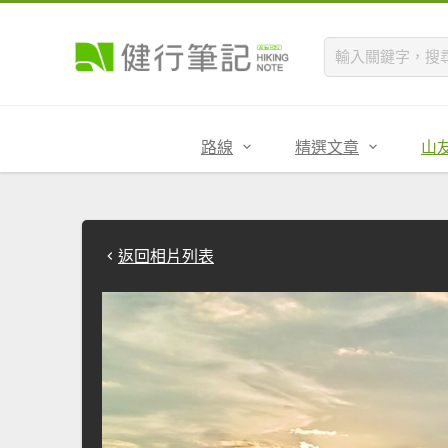
路線
精選文章
山
返回相片列表