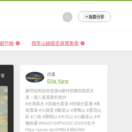
我要分享
 森遊竹縣
微笑山線縱走尋寶集章
作者
分享
Ellis Yang
雖然拍照技術很差&器材很爛但美景天
成，個人最喜歡的拙作 :
#台灣真水 #琉璃光雲海​ #琉璃光雲瀑​​ #黃
金雲海 #火燒雲​ #觀音山​ #鳶嘴山 #雲洞山
莊 #二格​ #陽明山​ #大屯山 #小觀音山 #手
機拍攝 #VivoX100ProV25 2023/6至今
https://youtu.be/dY8bUUBbDWc