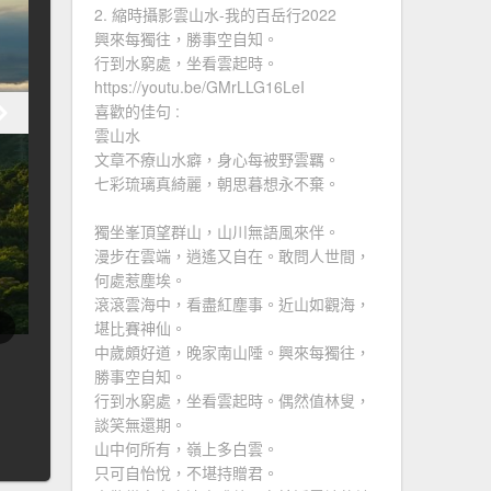
2. 縮時攝影雲山水-我的百岳行2022
興來每獨往，勝事空自知。
行到水窮處，坐看雲起時。
https://youtu.be/GMrLLG16LeI
喜歡的佳句 :
雲山水
文章不療山水癖，身心每被野雲羈。
七彩琉璃真綺麗，朝思暮想永不棄。
獨坐峯頂望群山，山川無語風來伴。
漫步在雲端，逍遙又自在。敢問人世間，
何處惹塵埃。
滾滾雲海中，看盡紅塵事。近山如觀海，
堪比賽神仙。
中歲頗好道，晚家南山陲。興來每獨往，
勝事空自知。
行到水窮處，坐看雲起時。偶然值林叟，
談笑無還期。
山中何所有，嶺上多白雲。
只可自怡悅，不堪持贈君。