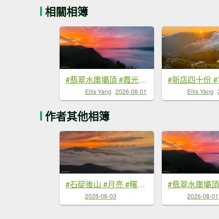
相關相簿
#翡翠水庫壩頂 #霞光 #火燒雲 #日出 #雲海 #山羌 8/1&5&6
Ellis Yang
2026-08-01
Ellis Yang
作者其他相簿
#石碇後山 #月亮 #曙光 #反燒 #日出 #雲海 8/3
2026-08-03
2026-08-01