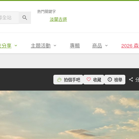
熱門關鍵字
淡蘭古道
友分享
主題活動
專輯
商品
2026
拍個手吧
收藏
檢舉