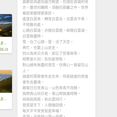
喜歡從高處向遠方眺望，在接近雲端的地
方，塵世的醜陋，消融在距離之中，世界
看起來變得更美好。
遙望白雲來，轉見白雲去。白雲去不來，
不知散何處。
心隨白雲遠，亦隨白雲遲。欲隨白雲滅，
白雲無盡時。
雪，白了山頭。雲，活了天空。
#新店四十份 #雲瀑 #翡翠水庫壩頂 #南山寺 #雲海 #日出 6/14&15
再忙，也要上山走走。
06-14
別以為來日方長，卻忘了世事無常。
相聚是片刻，告別是常態。
對山總有無盡的思念，彷彿心一直留在山
上。
過度的冒險會失去生命，但是過度的安逸
會失去靈魂。
啟窗日日見青山，山色青青不改顏。
我問青山何日老，青山問我幾時閒。
#新店四十份 #雲瀑 #翡翠水庫壩頂 #日出 #雲海 #觀音圈 7/6&7&19
與飛鳥齊肩，和白雲同行。
登高望天下，人間幾回情。
每天平平安安就是幸福 !
攻頂，不是登山第一目標。