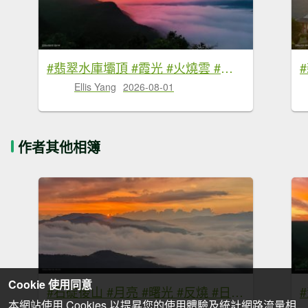
#翡翠水庫壩頂 #霞光 #火燒雲 #日出 #雲海 #山羌 8/1&5&6
Ellis Yang
2026-08-01
作者其他相簿
Cookie 使用同意
#石碇後山 #月亮 #曙光 #反燒 #日出 #雲海 8/3
本網站使用 Cookies 以提昇您的使用體驗及統計網路流量相