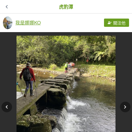
虎豹潭
我是娜娜KO
關注他