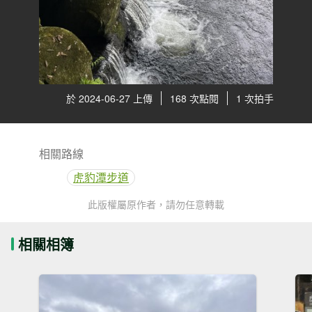
於 2024-06-27 上傳
168 次點閱
1 次拍手
相關路線
虎豹潭步道
此版權屬原作者，請勿任意轉載
相關相簿