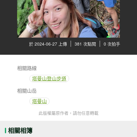
於 2024-06-27 上傳
381 次點閱
0 次拍手
相關路線
塔曼山登山步道
相關山岳
塔曼山
此版權屬原作者，請勿任意轉載
相關相簿