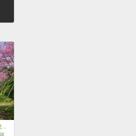
桃園 復興 巴陵 恩愛農場
-09