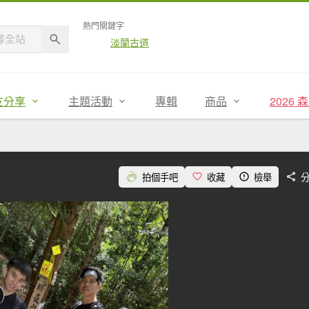
熱門關鍵字
淡蘭古道
友分享
主題活動
專輯
商品
2026
拍個手吧
收藏
檢舉