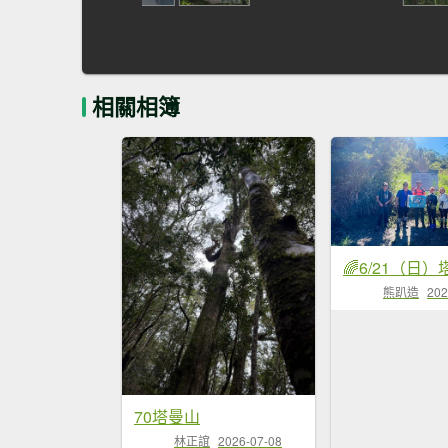
相關相簿
熊趴造
202
70塔曼山
林正誼
2026-07-08