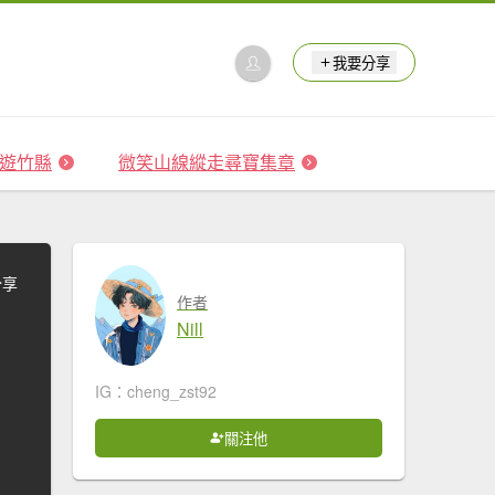
我要分享
 森遊竹縣
微笑山線縱走尋寶集章
分享
作者
Nill
IG：cheng_zst92
關注他