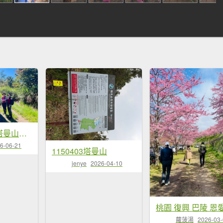
🌈6/21（日）塔曼山縱走拉拉山FB：熊熊趴爬走(富裕登山社)🌈
6-06-21
1150403塔曼山
jenye
2026-04-10
蘿菠湯
2026-03