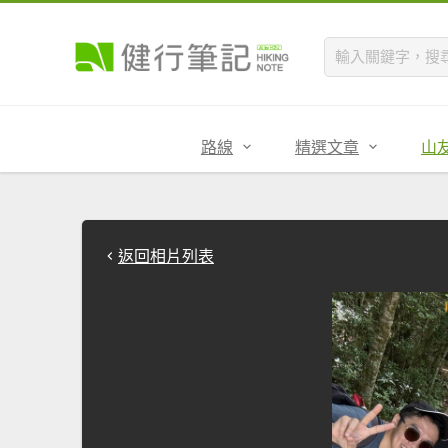
路線
精選文章
山
返回相片列表