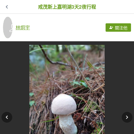
戒茂斯上嘉明湖3天2夜行程
林炯宇
關注他