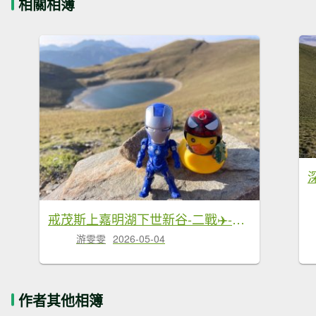
相關相簿
戒茂斯上嘉明湖下世新谷-二戰✈️-大鵬飛機✈️殘骸
游雯雯
2026-05-04
作者其他相簿