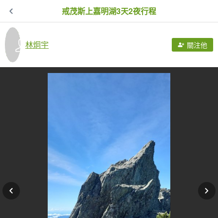
戒茂斯上嘉明湖3天2夜行程
林炯宇
關注他