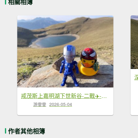
相關相簿
戒茂斯上嘉明湖下世新谷-二戰✈️-大鵬飛機✈️殘骸
游雯雯
2026-05-04
作者其他相簿