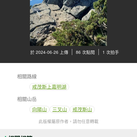
於 2024-06-26 上傳
86 次點閱
1 次拍手
相關路線
戒茂斯上嘉明湖
相關山岳
向陽山
三叉山
戒茂斯山
此版權屬原作者，請勿任意轉載