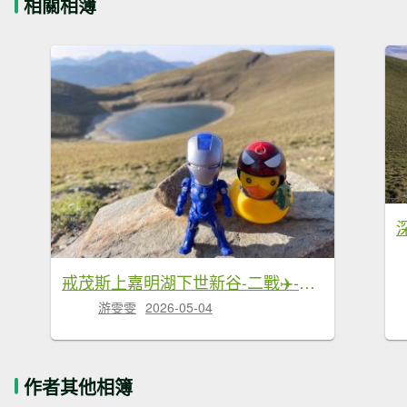
相關相簿
戒茂斯上嘉明湖下世新谷-二戰✈️-大鵬飛機✈️殘骸
游雯雯
2026-05-04
作者其他相簿