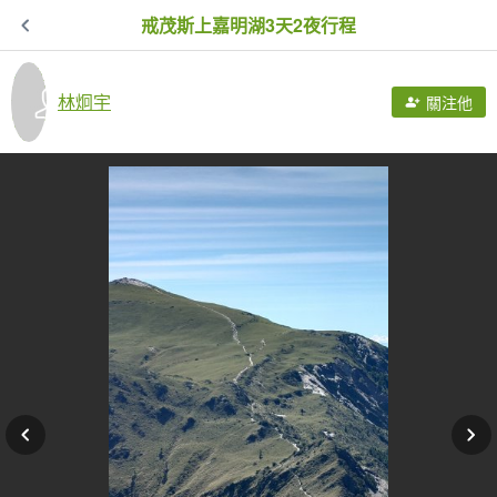
戒茂斯上嘉明湖3天2夜行程
林炯宇
關注他