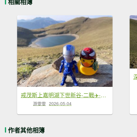
相關相簿
戒茂斯上嘉明湖下世新谷-二戰✈️-大鵬飛機✈️殘骸
游雯雯
2026-05-04
作者其他相簿