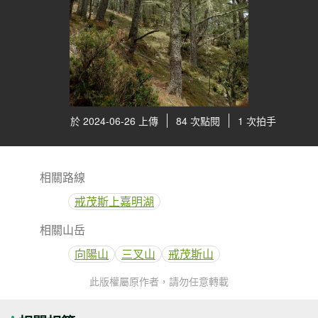
於 2024-06-26 上傳
84 次點閱
1 次拍手
相關路線
戒茂斯上嘉明湖
相關山岳
向陽山
三叉山
戒茂斯山
此版權屬原作者，請勿任意轉載