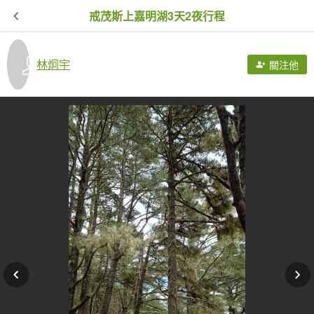
戒茂斯上嘉明湖3天2夜行程
林炯宇
關注他