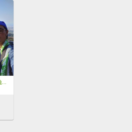
2023台北大縱走2輪完成(寶石手拿牌合照)