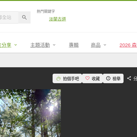
熱門關鍵字
淡蘭古道
友分享
主題活動
專輯
商品
2026
拍個手吧
收藏
檢舉