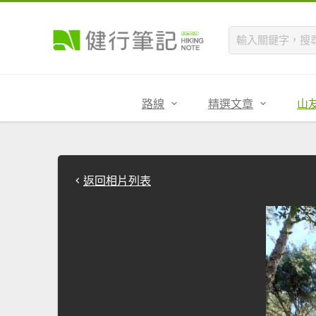
路線
精選文章
山
返回相片列表