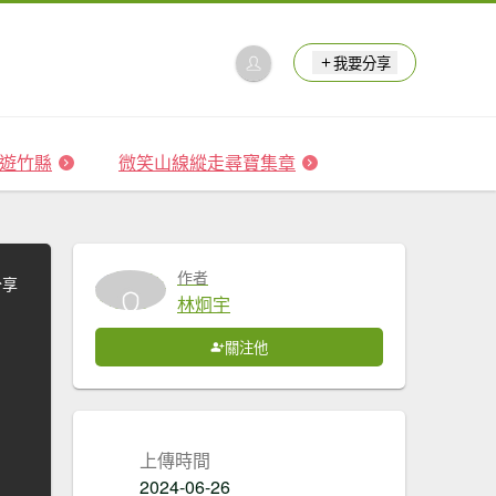
我要分享
 森遊竹縣
微笑山線縱走尋寶集章
作者
分享
林炯宇
關注他
上傳時間
2024-06-26