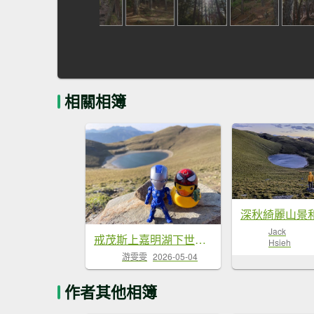
相關相簿
Jack
戒茂斯上嘉明湖下世新谷-二戰✈️-大鵬飛機✈️殘骸
Hsieh
游雯雯
2026-05-04
作者其他相簿