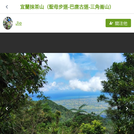
宜蘭抹茶山（聖母步道-巴唐古道-三角崙山）
Jie
關注他