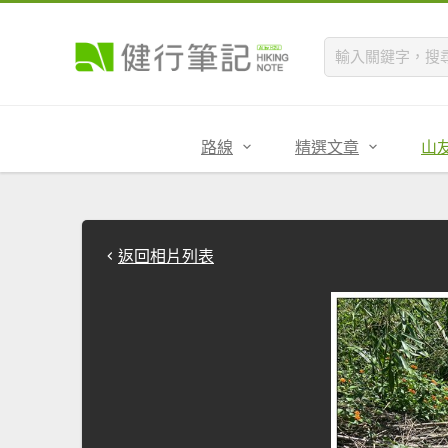
路線
精選文章
山
返回相片列表