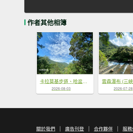
作者其他相簿
卡拉莫基步道、哈盆古道、波露南山 連走
雲森瀑布 (三
2026-08-03
2026-07-28
關於我們
廣告刊登
合作夥伴
服務