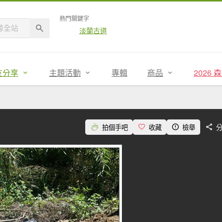
熱門關鍵字
淡蘭古道
友分享
主題活動
專輯
商品
2026
拍個手吧
收藏
檢舉