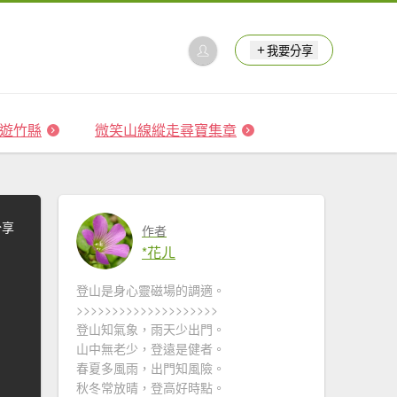
我要分享
 森遊竹縣
微笑山線縱走尋寶集章
分享
作者
*花ㄦ
登山是身心靈磁場的調適。
>>>>>>>>>>>>>>>>>>>>
登山知氣象，雨天少出門。
山中無老少，登遠是健者。
春夏多風雨，出門知風險。
秋冬常放晴，登高好時點。