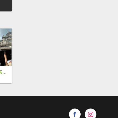
月眉古道、碼頭石板古道、大溪河濱步道 O型一圈