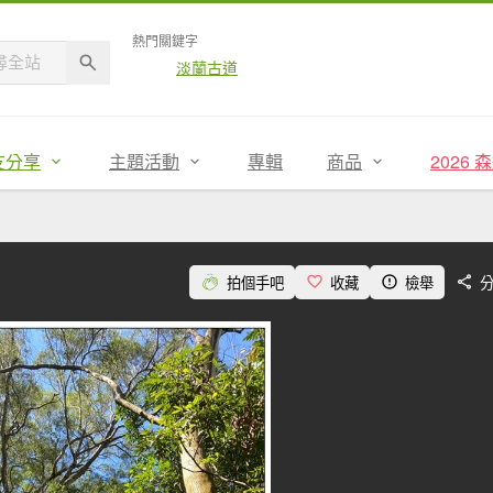
熱門關鍵字
淡蘭古道
友分享
主題活動
專輯
商品
2026
拍個手吧
收藏
檢舉