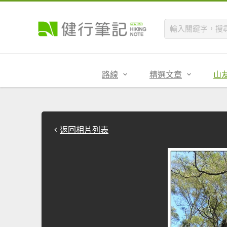
路線
精選文章
山
返回相片列表