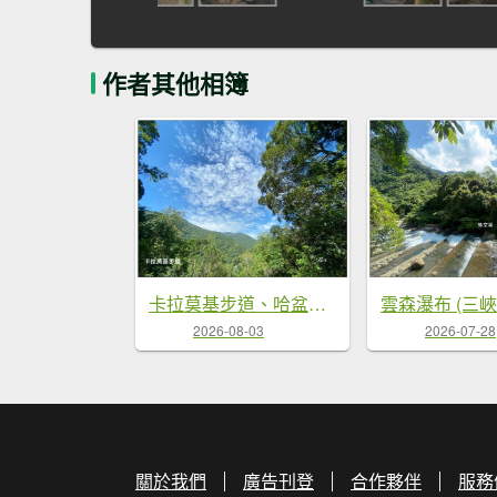
作者其他相簿
卡拉莫基步道、哈盆古道、波露南山 連走
雲森瀑布 (三
2026-08-03
2026-07-28
關於我們
廣告刊登
合作夥伴
服務