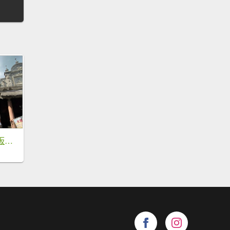
月眉古道、碼頭石板古道、大溪河濱步道 O型一圈