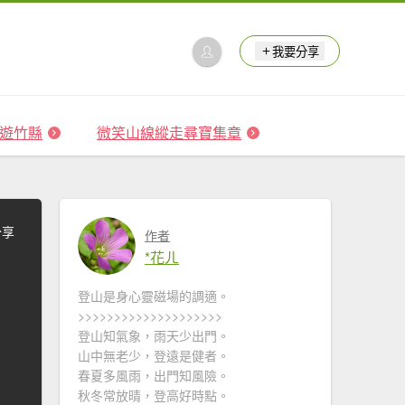
我要分享
 森遊竹縣
微笑山線縱走尋寶集章
分享
作者
*花ㄦ
登山是身心靈磁場的調適。
>>>>>>>>>>>>>>>>>>>>
登山知氣象，雨天少出門。
山中無老少，登遠是健者。
春夏多風雨，出門知風險。
秋冬常放晴，登高好時點。