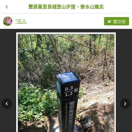
豐原萬里長城登山步道、寮水山連走
*花ㄦ
關注他