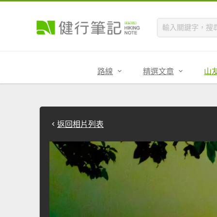
路線
精選文章
山
返回相片列表