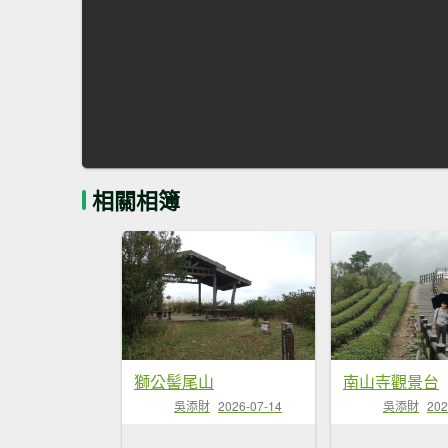
相關相簿
獅公髻尾山
南山寺觀景台
吳添財
2026-07-14
吳添財
202