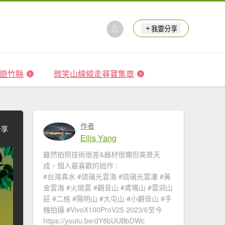
我要分享
 森遊竹縣
微笑山線縱走尋寶集章
作者
分享
Ellis Yang
雖然拍照技術很差&器材很爛但美景天
成，個人最喜歡的拙作 :
#台灣真水 #琉璃光雲海​ #琉璃光雲瀑​​ #黃
金雲海 #火燒雲​ #觀音山​ #鳶嘴山 #雲洞山
莊 #二格​ #陽明山​ #大屯山 #小觀音山 #手
機拍攝 #VivoX100ProV25 2023/6至今
https://youtu.be/dY8bUUBbDWc