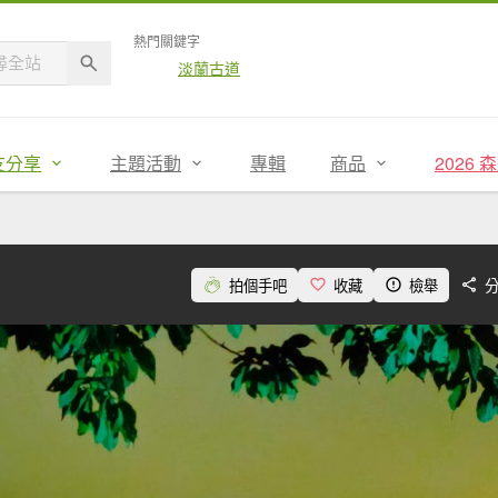
熱門關鍵字
淡蘭古道
友分享
主題活動
專輯
商品
2026
拍個手吧
收藏
檢舉