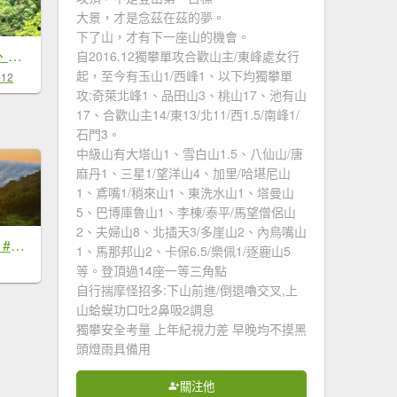
大景，才是念茲在茲的夢。
下了山，才有下一座山的機會。
南勢坑山、鑽石峰、人面頭山、獅公髻尾山O走
自2016.12獨攀單攻合歡山主/東峰處女行
起，至今有玉山1/西峰1、以下均獨攀單
-12
攻:奇萊北峰1、品田山3、桃山17、池有山
17、合歡山主14/東13/北11/西1.5/南峰1/
石門3。
中級山有大塔山1、雪白山1.5、八仙山/唐
麻丹1、三星1/望洋山4、加里/哈堪尼山
1、鳶嘴1/稍來山1、東洗水山1、塔曼山
5、巴博庫魯山1、李棟/泰平/馬望僧侶山
2、夫婦山8、北插天3/多崖山2、內鳥嘴山
#新店四十份 #雲瀑 #翡翠水庫壩頂 #日出 #雲海 #觀音圈 7/6&7&19
1、馬那邦山2、卡保6.5/樂佩1/逐鹿山5
等。登頂過14座一等三角點
自行揣摩怪招多:下山前進/倒退嚕交叉,上
山蛤蟆功口吐2鼻吸2調息
獨攀安全考量 上年紀視力差 早晚均不摸黑
頭燈雨具備用
關注他