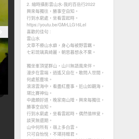
2. 縮時攝影雲山水-我的百岳行2022
興來每獨往，勝事空自知。
行到水窮處，坐看雲起時。
https://youtu.be/GMrLLG16LeI
喜歡的佳句 :
雲山水
文章不療山水癖，身心每被野雲羈。
七彩琉璃真綺麗，朝思暮想永不棄。
獨坐峯頂望群山，山川無語風來伴。
漫步在雲端，逍遙又自在。敢問人世間，
何處惹塵埃。
滾滾雲海中，看盡紅塵事。近山如觀海，
堪比賽神仙。
中歲頗好道，晚家南山陲。興來每獨往，
勝事空自知。
行到水窮處，坐看雲起時。偶然值林叟，
談笑無還期。
山中何所有，嶺上多白雲。
只可自怡悅，不堪持贈君。