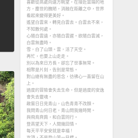
喜歡從高處向遠方眺望，在接近雲端的地
方，塵世的醜陋，消融在距離之中，世界
看起來變得更美好。
遙望白雲來，轉見白雲去。白雲去不來，
不知散何處。
心隨白雲遠，亦隨白雲遲。欲隨白雲滅，
白雲無盡時。
雪，白了山頭。雲，活了天空。
再忙，也要上山走走。
別以為來日方長，卻忘了世事無常。
相聚是片刻，告別是常態。
對山總有無盡的思念，彷彿心一直留在山
上。
過度的冒險會失去生命，但是過度的安逸
會失去靈魂。
啟窗日日見青山，山色青青不改顏。
我問青山何日老，青山問我幾時閒。
與飛鳥齊肩，和白雲同行。
登高望天下，人間幾回情。
每天平平安安就是幸福 !
攻頂，不是登山第一目標。