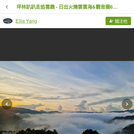
坪林趴趴走追雲趣 - 日出火燒雲雲海&觀音圈6/26 & 30
Ellis Yang
關注他