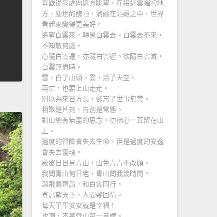
喜歡從高處向遠方眺望，在接近雲端的地
方，塵世的醜陋，消融在距離之中，世界
看起來變得更美好。
遙望白雲來，轉見白雲去。白雲去不來，
不知散何處。
心隨白雲遠，亦隨白雲遲。欲隨白雲滅，
白雲無盡時。
雪，白了山頭。雲，活了天空。
再忙，也要上山走走。
別以為來日方長，卻忘了世事無常。
相聚是片刻，告別是常態。
對山總有無盡的思念，彷彿心一直留在山
上。
過度的冒險會失去生命，但是過度的安逸
會失去靈魂。
啟窗日日見青山，山色青青不改顏。
我問青山何日老，青山問我幾時閒。
與飛鳥齊肩，和白雲同行。
登高望天下，人間幾回情。
每天平平安安就是幸福 !
攻頂，不是登山第一目標。