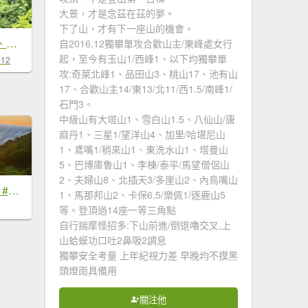
大景，才是念茲在茲的夢。
下了山，才有下一座山的機會。
南勢坑山、鑽石峰、人面頭山、獅公髻尾山O走
自2016.12獨攀單攻合歡山主/東峰處女行
起，至今有玉山1/西峰1、以下均獨攀單
-12
攻:奇萊北峰1、品田山3、桃山17、池有山
17、合歡山主14/東13/北11/西1.5/南峰1/
石門3。
中級山有大塔山1、雪白山1.5、八仙山/唐
麻丹1、三星1/望洋山4、加里/哈堪尼山
1、鳶嘴1/稍來山1、東洗水山1、塔曼山
5、巴博庫魯山1、李棟/泰平/馬望僧侶山
2、夫婦山8、北插天3/多崖山2、內鳥嘴山
#新店四十份 #雲瀑 #翡翠水庫壩頂 #日出 #雲海 #觀音圈 7/6&7&19
1、馬那邦山2、卡保6.5/樂佩1/逐鹿山5
等。登頂過14座一等三角點
自行揣摩怪招多:下山前進/倒退嚕交叉,上
山蛤蟆功口吐2鼻吸2調息
獨攀安全考量 上年紀視力差 早晚均不摸黑
頭燈雨具備用
關注他