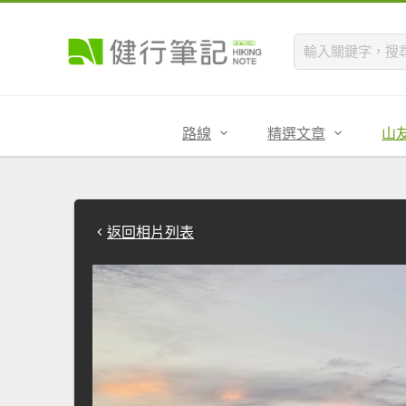
路線
精選文章
山
返回相片列表