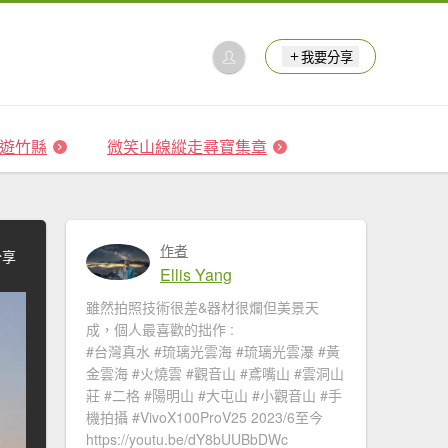
我要分享
 森遊竹縣
微笑山線縱走尋寶集章
作者
分享
Ellis Yang
雖然拍照技術很差&器材很爛但美景天
成，個人最喜歡的拙作 :
#台灣真水 #琉璃光雲海​ #琉璃光雲瀑​​ #黃
金雲海 #火燒雲​ #觀音山​ #鳶嘴山 #雲洞山
莊 #二格​ #陽明山​ #大屯山 #小觀音山 #手
機拍攝 #VivoX100ProV25 2023/6至今
https://youtu.be/dY8bUUBbDWc