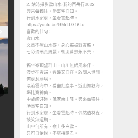
2. 縮時攝影雲山水-我的百岳行2022
興來每獨往，勝事空自知。
行到水窮處，坐看雲起時。
https://youtu.be/GMrLLG16LeI
喜歡的佳句 :
雲山水
文章不療山水癖，身心每被野雲羈。
七彩琉璃真綺麗，朝思暮想永不棄。
獨坐峯頂望群山，山川無語風來伴。
漫步在雲端，逍遙又自在。敢問人世間，
何處惹塵埃。
滾滾雲海中，看盡紅塵事。近山如觀海，
堪比賽神仙。
中歲頗好道，晚家南山陲。興來每獨往，
勝事空自知。
行到水窮處，坐看雲起時。偶然值林叟，
談笑無還期。
山中何所有，嶺上多白雲。
只可自怡悅，不堪持贈君。