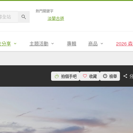
熱門關鍵字
淡蘭古道
友分享
主題活動
專輯
商品
2026
拍個手吧
收藏
檢舉