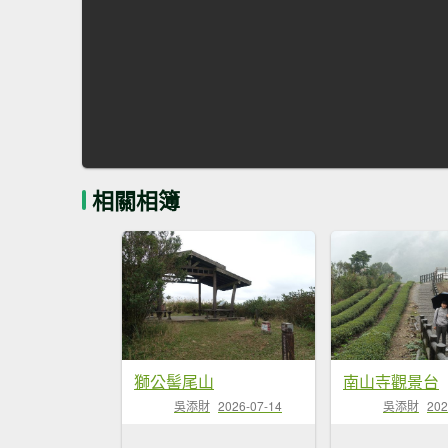
相關相簿
獅公髻尾山
南山寺觀景台
吳添財
2026-07-14
吳添財
202