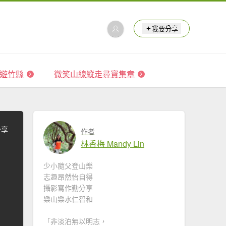
我要分享
 森遊竹縣
微笑山線縱走尋寶集章
分享
作者
林香梅 Mandy Lin
少小隨父登山樂
志趣昂然怡自得
攝影寫作勤分享
樂山樂水仁智和
「非淡泊無以明志，