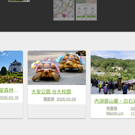
#自由廣場 #大安森林公園 #繡球花 #杜鵑 3/16
大安公園,台大校園
2026-03-16
楊振源
2026-03-09
林香梅
20
Mandy Lin
11