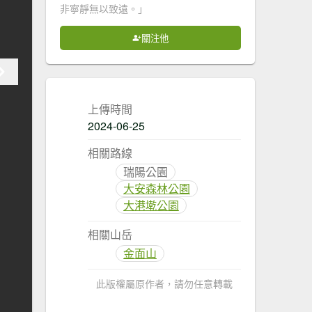
非寧靜無以致遠。」
關注他
上傳時間
2024-06-25
相關路線
瑞陽公園
大安森林公園
大港墘公園
相關山岳
金面山
此版權屬原作者，請勿任意轉載