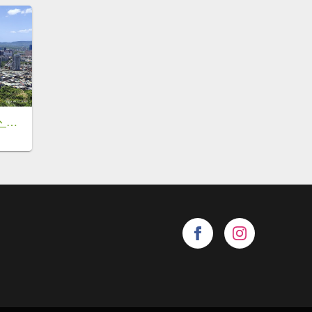
劍潭山、森林方舟、微風平台、圓山水神社、劍潭公園、八二三砲戰紀念公園